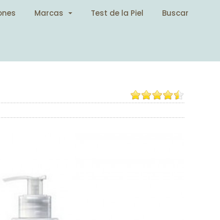
ones
Marcas
Test de la Piel
Buscar