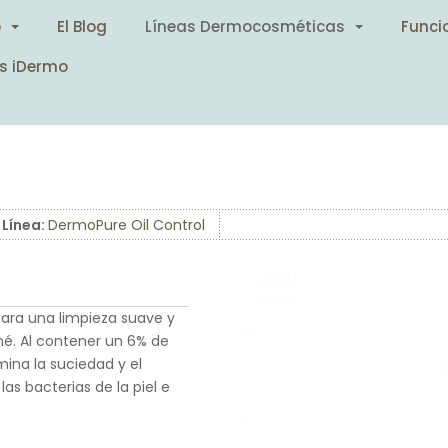
o
El Blog
Líneas Dermocosméticas
Funci
s iDermo
Línea:
DermoPure Oil Control
 para una limpieza suave y
né. Al contener un 6% de
mina la suciedad y el
as bacterias de la piel e