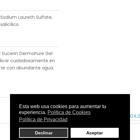
Sodium Laureth Sulfate,
alicílico
er Eucerin DermoPure Gel
plicar cuidadosamente en
arar con abundante agua.
Tamaño:
200 ml.
C.N.:
185924,2