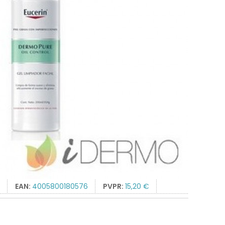
EAN:
4005800180576
PVPR:
15,20 €