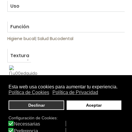
Uso
.
Función
Higiene bucal
|
Salud Bucodental
Textura
Otros productos de DentYucral