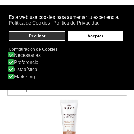
.
.
Uso
Mujer
|
Piel Seca
|
Rostro
.
Función
Hidratante
|
Nutritiva
|
Redensificante
Otros productos de Nuxe