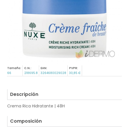
Tamaño:
C.N.:
EAN:
PVPR:
66
218695.8
3264680029028
30,85 €
Descripción
Crema Rica Hidratante | 48H
.
Composición