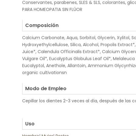
Conservantes, parabenes, SLES & SLS, colorantes, gli
PARA HOMEOPATIA SIN FLÚOR
.
Composición
Calcium Carbonate, Aqua, Sorbitol, Glycerin, Xylitol, 
Hydroxyethylcellulose, Silica, Alcohol, Propolis Extract
Juice*, Calendula Officinalis Extract*, Calcium Glyc
Vulgare Oil*, Eucalyptus Globulus Leaf Oil*, Melaleuca A
Eucalyptol, Anethole, Allantoin, Ammonium Glycyrrhiz
organic cultivationsn
.
Modo de Empleo
Cepillar los dientes 2-3 veces al día, después de las 
.
.
Uso