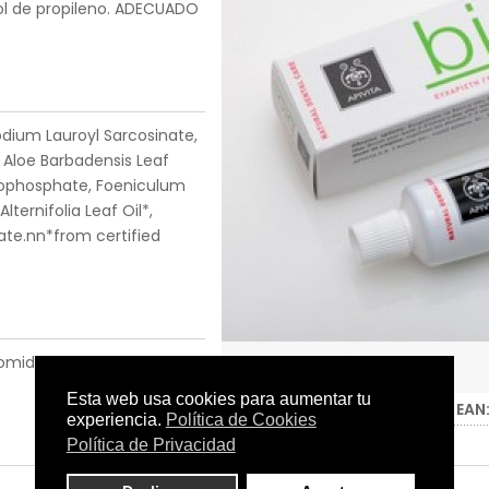
col de propileno. ADECUADO
Sodium Lauroyl Sarcosinate,
*, Aloe Barbadensis Leaf
erophosphate, Foeniculum
lternifolia Leaf Oil*,
ate.nn*from certified
comidas.
Tamaño:
75 ml.
C.N.:
-
EAN