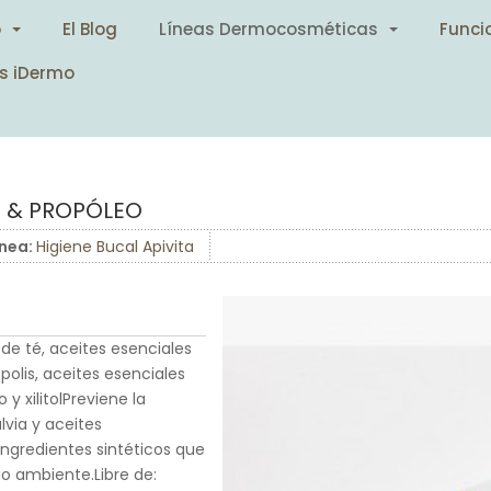
o
El Blog
Líneas Dermocosméticas
Funci
s iDermo
 & PROPÓLEO
ínea:
Higiene Bucal Apivita
 de té, aceites esenciales
polis, aceites esenciales
 y xilitolPreviene la
alvia y aceites
ingredientes sintéticos que
o ambiente.Libre de: