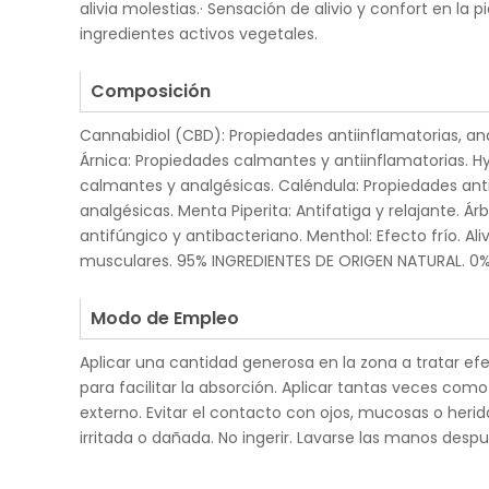
alivia molestias.· Sensación de alivio y confort en la 
ingredientes activos vegetales.
.
Composición
Cannabidiol (CBD): Propiedades antiinflamatorias, ana
Árnica: Propiedades calmantes y antiinflamatorias. 
calmantes y analgésicas. Caléndula: Propiedades anti
analgésicas. Menta Piperita: Antifatiga y relajante. Árb
antifúngico y antibacteriano. Menthol: Efecto frío. Ali
musculares. 95% INGREDIENTES DE ORIGEN NATURAL. 0
.
Modo de Empleo
Aplicar una cantidad generosa en la zona a tratar e
para facilitar la absorción. Aplicar tantas veces com
externo. Evitar el contacto con ojos, mucosas o heridas
irritada o dañada. No ingerir. Lavarse las manos despu
.
.