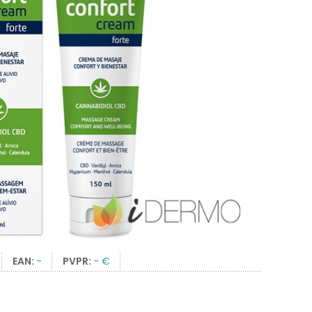
EAN:
-
PVPR:
- €