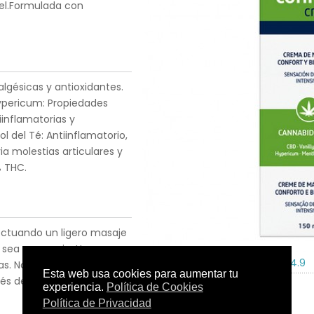
piel.Formulada con
lgésicas y antioxidantes.
Hypericum: Propiedades
inflamatorias y
ol del Té: Antiinflamatorio,
via molestias articulares y
% THC.
fectuando un ligero masaje
o sea necesario. Uso
Tamaño:
150 ml
C.N.:
211754.9
. No aplicar sobre la piel
és de su aplicación.