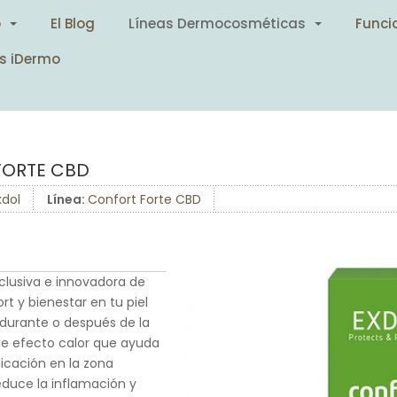
o
El Blog
Líneas Dermocosméticas
Funci
s iDermo
FORTE CBD
xdol
Línea:
Confort Forte CBD
lusiva e innovadora de
rt y bienestar en tu piel
, durante o después de la
le efecto calor que ayuda
licación en la zona
educe la inflamación y