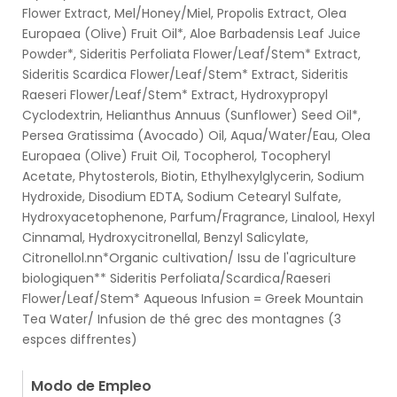
Flower Extract, Mel/Honey/Miel, Propolis Extract, Olea
Europaea (Olive) Fruit Oil*, Aloe Barbadensis Leaf Juice
Powder*, Sideritis Perfoliata Flower/Leaf/Stem* Extract,
Sideritis Scardica Flower/Leaf/Stem* Extract, Sideritis
Raeseri Flower/Leaf/Stem* Extract, Hydroxypropyl
Cyclodextrin, Helianthus Annuus (Sunflower) Seed Oil*,
Persea Gratissima (Avocado) Oil, Aqua/Water/Eau, Olea
Europaea (Olive) Fruit Oil, Tocopherol, Tocopheryl
Acetate, Phytosterols, Biotin, Ethylhexylglycerin, Sodium
Hydroxide, Disodium EDTA, Sodium Cetearyl Sulfate,
Hydroxyacetophenone, Parfum/Fragrance, Linalool, Hexyl
Cinnamal, Hydroxycitronellal, Benzyl Salicylate,
Citronellol.nn*Organic cultivation/ Issu de l'agriculture
biologiquen** Sideritis Perfoliata/Scardica/Raeseri
Flower/Leaf/Stem* Aqueous Infusion = Greek Mountain
Tea Water/ Infusion de thé grec des montagnes (3
espces diffrentes)
.
Modo de Empleo