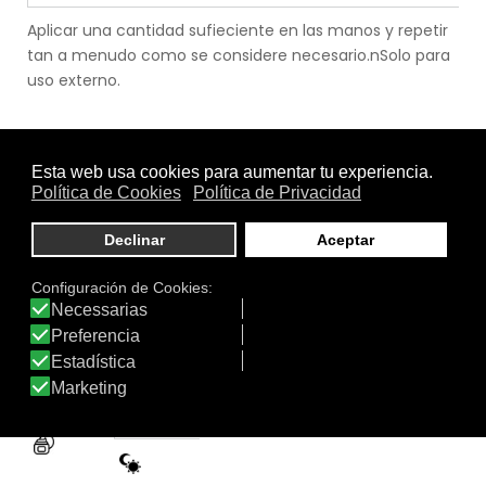
Aplicar una cantidad sufieciente en las manos y repetir
tan a menudo como se considere necesario.nSolo para
uso externo.
.
.
Uso
Cuerpo
|
Hombre
|
Mujer
|
Piel Grasa
|
Piel Mixta
|
Piel
Normal
|
Piel Sensible
.
Función
Hidratante
|
Manos
Tratamiento
Textura
de: