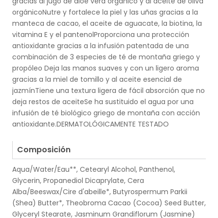
gracias al jugo de aloe vera orgánico y al aceite de oliva
orgánicoNutre y fortalece la piel y las uñas gracias a la
manteca de cacao, el aceite de aguacate, la biotina, la
vitamina E y el pantenolProporciona una protección
antioxidante gracias a la infusión patentada de una
combinación de 3 especies de té de montaña griego y
propóleo Deja las manos suaves y con un ligero aroma
gracias a la miel de tomillo y al aceite esencial de
jazmínTiene una textura ligera de fácil absorción que no
deja restos de aceiteSe ha sustituido el agua por una
infusión de té biológico griego de montaña con acción
antioxidante.DERMATOLÓGICAMENTE TESTADO
.
Composición
Aqua/Water/Eau**, Cetearyl Alcohol, Panthenol,
Glycerin, Propanediol Dicaprylate, Cera
Alba/Beeswax/Cire d'abeille*, Butyrospermum Parkii
(Shea) Butter*, Theobroma Cacao (Cocoa) Seed Butter,
Glyceryl Stearate, Jasminum Grandiflorum (Jasmine)