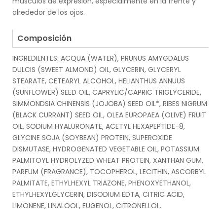
músculos de expresión, especialmente en la frente y
alrededor de los ojos.
.
Composición
INGREDIENTES: ACQUA (WATER), PRUNUS AMYGDALUS
DULCIS (SWEET ALMOND) OIL, GLYCERIN, GLYCERYL
STEARATE, CETEARYL ALCOHOL, HELIANTHUS ANNUUS
(SUNFLOWER) SEED OIL, CAPRYLIC/CAPRIC TRIGLYCERIDE,
SIMMONDSIA CHINENSIS (JOJOBA) SEED OIL*, RIBES NIGRUM
(BLACK CURRANT) SEED OIL, OLEA EUROPAEA (OLIVE) FRUIT
OIL, SODIUM HYALURONATE, ACETYL HEXAPEPTIDE-8,
GLYCINE SOJA (SOYBEAN) PROTEIN, SUPEROXIDE
DISMUTASE, HYDROGENATED VEGETABLE OIL, POTASSIUM
PALMITOYL HYDROLYZED WHEAT PROTEIN, XANTHAN GUM,
PARFUM (FRAGRANCE), TOCOPHEROL, LECITHIN, ASCORBYL
PALMITATE, ETHYLHEXYL TRIAZONE, PHENOXYETHANOL,
ETHYLHEXYLGLYCERIN, DISODIUM EDTA, CITRIC ACID,
LIMONENE, LINALOOL, EUGENOL, CITRONELLOL.
.