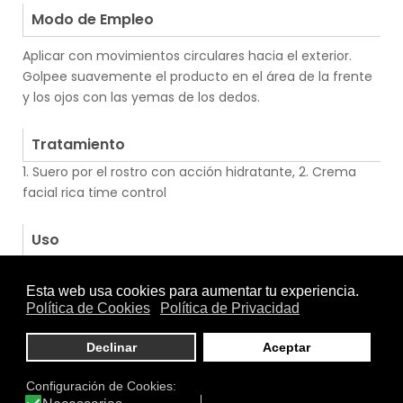
Modo de Empleo
Aplicar con movimientos circulares hacia el exterior.
Golpee suavemente el producto en el área de la frente
y los ojos con las yemas de los dedos.
.
Tratamiento
1. Suero por el rostro con acción hidratante, 2. Crema
facial rica time control
.
Uso
Hombre
|
Mujer
|
Piel Grasa
|
Piel Mixta
|
Piel Normal
|
Piel
Seca
|
Rostro
.
Función
Antiedad
|
Hidratante
|
Nutritiva