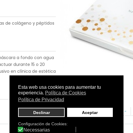
as de colágeno y péptidos
la máscara a fondo con agua
actuar durante 15 o 20
sivo en clínica de estética
Tamaño:
-
C.N.:
-
EAN:
-