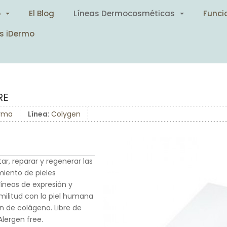
o
El Blog
Líneas Dermocosméticas
Funci
s iDermo
RE
arma
Línea:
Colygen
ar, reparar y regenerar las
miento de pieles
líneas de expresión y
militud con la piel humana
n de colágeno. Libre de
Alergen free.