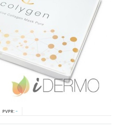
PVPR:
-