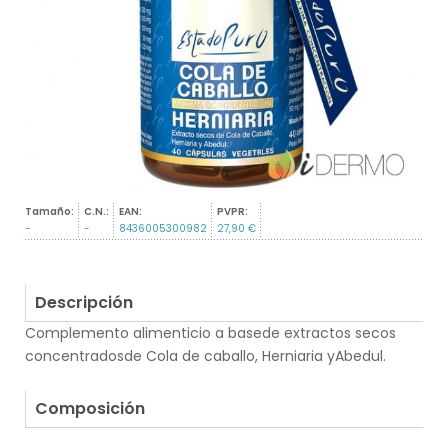
Tamaño:
C.N.:
EAN:
PVPR:
-
-
8436005300982
27,90 €
Descripción
Complemento alimenticio a basede extractos secos
concentradosde Cola de caballo, Herniaria yAbedul.
.
Composición