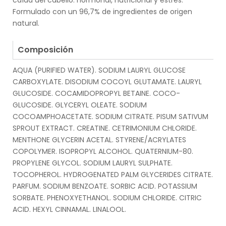
caída del cabello: hormonal, nutricional y estrés.
Formulado con un 96,7% de ingredientes de origen
natural.
.
Composición
AQUA (PURIFIED WATER). SODIUM LAURYL GLUCOSE
CARBOXYLATE. DISODIUM COCOYL GLUTAMATE. LAURYL
GLUCOSIDE. COCAMIDOPROPYL BETAINE. COCO-
GLUCOSIDE. GLYCERYL OLEATE. SODIUM
COCOAMPHOACETATE. SODIUM CITRATE. PISUM SATIVUM
SPROUT EXTRACT. CREATINE. CETRIMONIUM CHLORIDE.
MENTHONE GLYCERIN ACETAL. STYRENE/ACRYLATES
COPOLYMER. ISOPROPYL ALCOHOL. QUATERNIUM-80.
PROPYLENE GLYCOL. SODIUM LAURYL SULPHATE.
TOCOPHEROL. HYDROGENATED PALM GLYCERIDES CITRATE.
PARFUM. SODIUM BENZOATE. SORBIC ACID. POTASSIUM
SORBATE. PHENOXYETHANOL. SODIUM CHLORIDE. CITRIC
ACID. HEXYL CINNAMAL. LINALOOL.
.