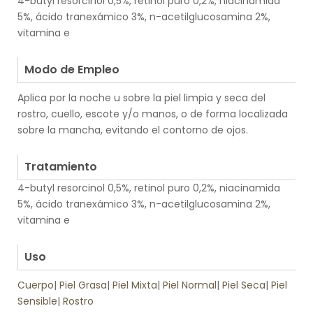
4-butyl resorcinol 0,5%, retinol puro 0,2%, niacinamida
5%, ácido tranexámico 3%, n-acetilglucosamina 2%,
vitamina e
.
Modo de Empleo
Aplica por la noche u sobre la piel limpia y seca del
rostro, cuello, escote y/o manos, o de forma localizada
sobre la mancha, evitando el contorno de ojos.
.
Tratamiento
4-butyl resorcinol 0,5%, retinol puro 0,2%, niacinamida
5%, ácido tranexámico 3%, n-acetilglucosamina 2%,
vitamina e
.
Uso
Cuerpo
|
Piel Grasa
|
Piel Mixta
|
Piel Normal
|
Piel Seca
|
Piel
Sensible
|
Rostro