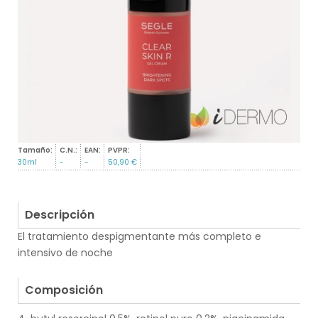
Tamaño:
C.N.:
EAN:
PVPR:
30ml
-
-
50,90 €
Descripción
El tratamiento despigmentante más completo e
intensivo de noche
.
Composición