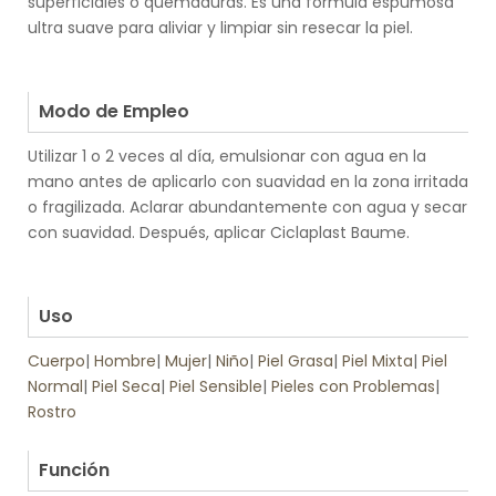
superficiales o quemaduras. Es una fórmula espumosa
ultra suave para aliviar y limpiar sin resecar la piel.
.
.
Modo de Empleo
Utilizar 1 o 2 veces al día, emulsionar con agua en la
mano antes de aplicarlo con suavidad en la zona irritada
o fragilizada. Aclarar abundantemente con agua y secar
con suavidad. Después, aplicar Ciclaplast Baume.
.
.
Uso
Cuerpo
|
Hombre
|
Mujer
|
Niño
|
Piel Grasa
|
Piel Mixta
|
Piel
Normal
|
Piel Seca
|
Piel Sensible
|
Pieles con Problemas
|
Rostro
.
Función