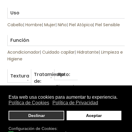
.
Uso
Cabello
|
Hombre
|
Mujer
|
Niño
|
Piel Atópica
|
Piel Sensible
.
Función
Acondicionador
|
Cuidado capilar
|
Hidratante
|
Limpieza e
Higiene
Tratamiento
Apto:
Textura
de:
Sí, es apto
Otros productos de Dr. Tree