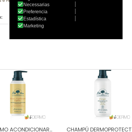
a e Higiene
Apto:
:
Sí, es apto
AMO ACONDICIONAR…
CHAMPÚ DERMOPROTEC