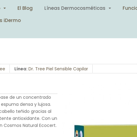
o
El Blog
Líneas Dermocosméticas
Funci
s iDermo
ree
Línea:
Dr. Tree Piel Sensible Capilar
 base de un concentrado
 espuma densa y lujosa.
abello teñido gracias al
ente antioxidante. Con un
ión Cosmos Natural Ecocert.