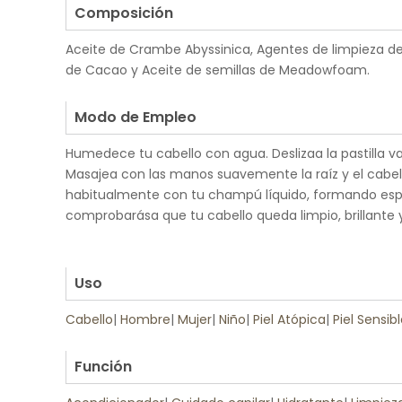
Composición
Aceite de Crambe Abyssinica, Agentes de limpieza d
de Cacao y Aceite de semillas de Meadowfoam.
.
Modo de Empleo
Humedece tu cabello con agua. Deslizaa la pastilla var
Masajea con las manos suavemente la raíz y el cabel
habitualmente con tu champú líquido, formando esp
comprobarása que tu cabello queda limpio, brillante
.
.
Uso
Cabello
|
Hombre
|
Mujer
|
Niño
|
Piel Atópica
|
Piel Sensib
.
Función