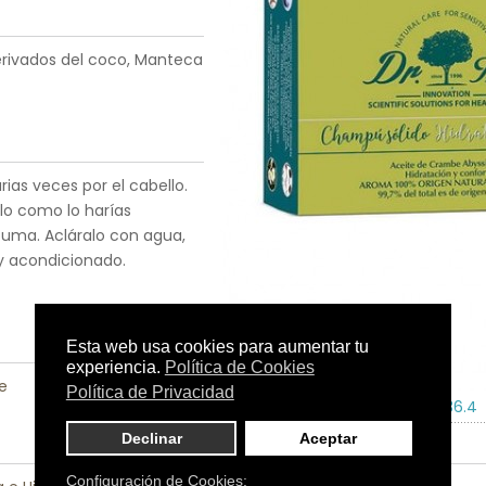
erivados del coco, Manteca
ias veces por el cabello.
lo como lo harías
uma. Acláralo con agua,
 y acondicionado.
le
Tamaño:
75 gr.
C.N.:
207336.4