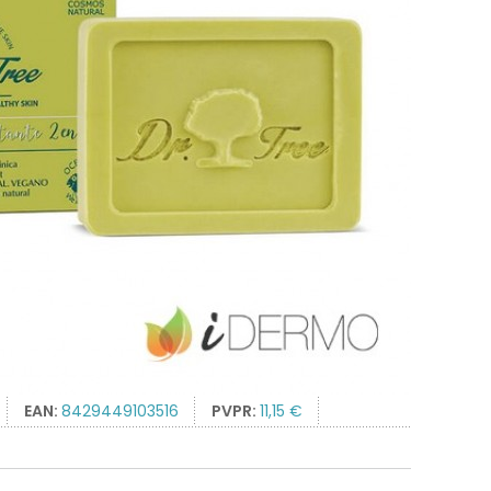
EAN:
8429449103516
PVPR:
11,15 €