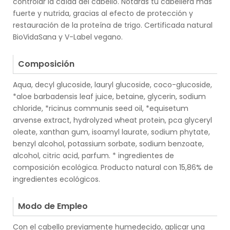
controlar la caída del cabello. Notarás tu cabellera más
fuerte y nutrida, gracias al efecto de protección y
restauración de la proteína de trigo. Certificada natural
BioVidaSana y V-Label vegano.
.
Composición
Aqua, decyl glucoside, lauryl glucoside, coco-glucoside,
*aloe barbadensis leaf juice, betaine, glycerin, sodium
chloride, *ricinus communis seed oil, *equisetum
arvense extract, hydrolyzed wheat protein, pca glyceryl
oleate, xanthan gum, isoamyl laurate, sodium phytate,
benzyl alcohol, potassium sorbate, sodium benzoate,
alcohol, citric acid, parfum. * ingredientes de
composición ecológica. Producto natural con 15,86% de
ingredientes ecológicos.
.
Modo de Empleo
Con el cabello previamente humedecido, aplicar una