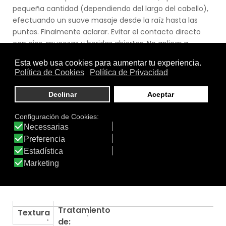
pequeña cantidad (dependiendo del largo del cabello),
efectuando un suave masaje desde la raíz hasta las
puntas. Finalmente aclarar. Evitar el contacto directo
con ojos, mucosas y heridas abiertas. No aplicar a
menores de tres años. Mantener alejado del alcance de
los niños. Uso externo.
.
.
Uso
Cabello
|
Cabello Normal
|
Hombre
|
Mujer
.
Función
Anticaída del cabello
|
Champú
|
Limpieza e Higiene
|
Nutritiva
Tratamiento
Textura
de: