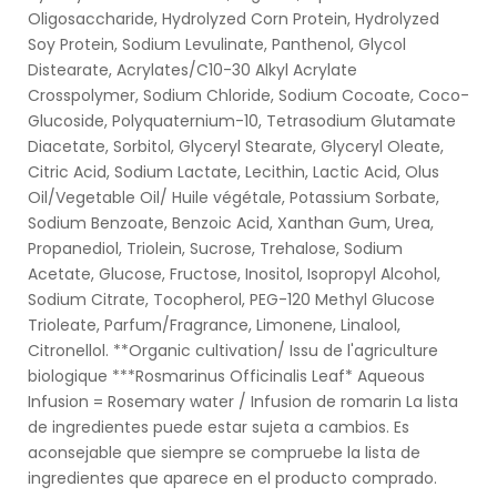
Oligosaccharide, Hydrolyzed Corn Protein, Hydrolyzed
Soy Protein, Sodium Levulinate, Panthenol, Glycol
Distearate, Acrylates/C10-30 Alkyl Acrylate
Crosspolymer, Sodium Chloride, Sodium Cocoate, Coco-
Glucoside, Polyquaternium-10, Tetrasodium Glutamate
Diacetate, Sorbitol, Glyceryl Stearate, Glyceryl Oleate,
Citric Acid, Sodium Lactate, Lecithin, Lactic Acid, Olus
Oil/Vegetable Oil/ Huile végétale, Potassium Sorbate,
Sodium Benzoate, Benzoic Acid, Xanthan Gum, Urea,
Propanediol, Triolein, Sucrose, Trehalose, Sodium
Acetate, Glucose, Fructose, Inositol, Isopropyl Alcohol,
Sodium Citrate, Tocopherol, PEG-120 Methyl Glucose
Trioleate, Parfum/Fragrance, Limonene, Linalool,
Citronellol. **Organic cultivation/ Issu de l'agriculture
biologique ***Rosmarinus Officinalis Leaf* Aqueous
Infusion = Rosemary water / Infusion de romarin La lista
de ingredientes puede estar sujeta a cambios. Es
aconsejable que siempre se compruebe la lista de
ingredientes que aparece en el producto comprado.