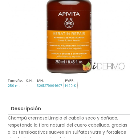
Tamaño:
C.N.:
EAN:
PVPR:
250 ml.
-
5201279094607
14,90 €
Descripción
Champú cremoso:Limpia el cabello seco y dañado,
respetando la flora natural del cuero cabelludo, gracias
a los tensioactivos suaves sin sulfatosNutre y fortalece