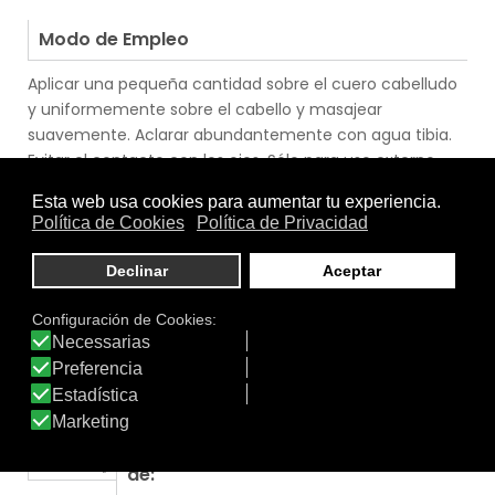
.
Modo de Empleo
Aplicar una pequeña cantidad sobre el cuero cabelludo
y uniformemente sobre el cabello y masajear
suavemente. Aclarar abundantemente con agua tibia.
Evitar el contacto con los ojos. Sólo para uso externo
.
.
Uso
Cabello
|
Cabello Seco
|
Mujer
.
Función
Champú
|
Remodelante
Tratamiento
Textura
de: