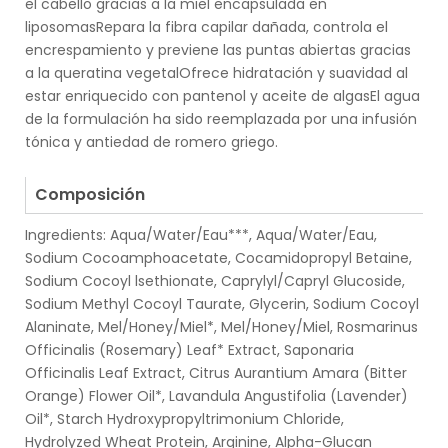
el cabello gracias a la miel encapsulada en
liposomasRepara la fibra capilar dañada, controla el
encrespamiento y previene las puntas abiertas gracias
a la queratina vegetalOfrece hidratación y suavidad al
estar enriquecido con pantenol y aceite de algasEl agua
de la formulación ha sido reemplazada por una infusión
tónica y antiedad de romero griego.
.
Composición
Ingredients: Aqua/Water/Eau***, Aqua/Water/Eau,
Sodium Cocoamphoacetate, Cocamidopropyl Betaine,
Sodium Cocoyl lsethionate, Caprylyl/Capryl Glucoside,
Sodium Methyl Cocoyl Taurate, Glycerin, Sodium Cocoyl
Alaninate, Mel/Honey/Miel*, Mel/Honey/Miel, Rosmarinus
Officinalis (Rosemary) Leaf* Extract, Saponaria
Officinalis Leaf Extract, Citrus Aurantium Amara (Bitter
Orange) Flower Oil*, Lavandula Angustifolia (Lavender)
Oil*, Starch Hydroxypropyltrimonium Chloride,
Hydrolyzed Wheat Protein, Arginine, Alpha-Glucan