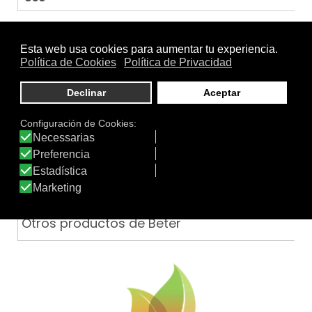
Mujer
|
Piel Grasa
|
Piel Mixta
|
Piel Normal
|
Piel Seca
|
Rostro
.
Función
Maquillaje en polvo
Tratamiento
Textura
de:
Otros productos de Beter