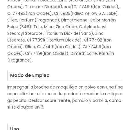
77891(Titanium Dioxide), Zinc Stearate, Ci 77491(Iron
Oxides), Titanium Dioxide(Nano)Ci 77499(Iron Oxides),
Ci 77492(Iron Oxides), Ci 15985(Fd&C Yellow 6 Al Lake),
Silica, Parfum(Fragrance), Dimethicone. Color Marrón
Beige (B46): Talc, Mica, Zinc Oxide, Octyldodecyl
Stearoyl Stearate, Titanium Dioxide(Nano), Zinc
Stearate, Ci 77891(Titanium Dioxide), Ci 77492(Iron
Oxides), Silica, Ci 77491(Iron Oxides), Ci 77499(Iron
Oxides), Ci 77491(Iron Oxides), Dimethicone, Parfum
(Fragrance).
.
Modo de Empleo
Impregnar la brocha de maquillaje en polvo con una fina
capa, eliminar el exceso de producto mediante un ligero
golpecito. Deslizar sobre frente, pómulo y barbilla, como
si se dibujara un 3.
.
.
Uso