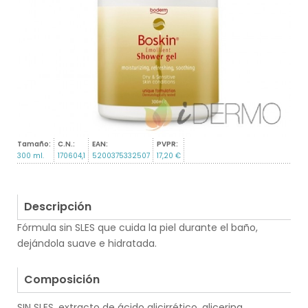
Tamaño:
C.N.:
EAN:
PVPR:
300 ml.
170604,1
5200375332507
17,20 €
Descripción
Fórmula sin SLES que cuida la piel durante el baño,
dejándola suave e hidratada.
.
Composición
SIN SLES, extracto de ácido glicirrético, glicerina