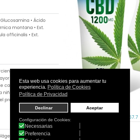
• Glucosamina • Ácido
rnica montana • Ext.
a officinalis • Ext.
jerciendo un suave masaje
mayor efecto. • Conforme el
 calor. • Uso externo. No
ra niños menores de 12
el producto en un lugar
Tamaño:
100 ml
C.N.:
210867.7
Colágeno comprimidos