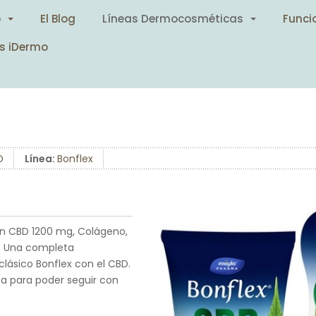
o
El Blog
Líneas Dermocosméticas
Funci
s iDermo
D
Línea:
Bonflex
on CBD 1200 mg, Colágeno,
s. Una completa
lásico Bonflex con el CBD.
a para poder seguir con