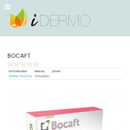
BOCAFT
Distribuidor:
Marca:
Línea:
Difefac Pharma
Saludbox