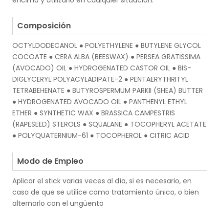
encima y utilizarlo en cualquier situación.
.
Composición
OCTYLDODECANOL ● POLYETHYLENE ● BUTYLENE GLYCOL
COCOATE ● CERA ALBA (BEESWAX) ● PERSEA GRATISSIMA
(AVOCADO) OIL ● HYDROGENATED CASTOR OIL ● BIS-
DIGLYCERYL POLYACYLADIPATE-2 ● PENTAERYTHRITYL
TETRABEHENATE ● BUTYROSPERMUM PARKII (SHEA) BUTTER
● HYDROGENATED AVOCADO OIL ● PANTHENYL ETHYL
ETHER ● SYNTHETIC WAX ● BRASSICA CAMPESTRIS
(RAPESEED) STEROLS ● SQUALANE ● TOCOPHERYL ACETATE
● POLYQUATERNIUM-61 ● TOCOPHEROL ● CITRIC ACID
.
Modo de Empleo
Aplicar el stick varias veces al día, si es necesario, en
caso de que se utilice como tratamiento único, o bien
alternarlo con el ungüento
.