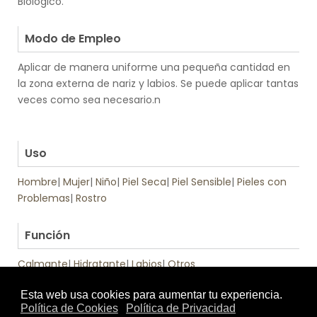
Biológico.
.
Modo de Empleo
Aplicar de manera uniforme una pequeña cantidad en
la zona externa de nariz y labios. Se puede aplicar tantas
veces como sea necesario.n
.
.
Uso
Hombre
|
Mujer
|
Niño
|
Piel Seca
|
Piel Sensible
|
Pieles con
Problemas
|
Rostro
.
Función
Calmante
|
Hidratante
|
Labios
|
Otros
Tratamiento
Textura