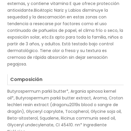
externas, y contiene vitamina E que ofrece protección
antioxidante.BioAtopic Nariz y Labios disminuye la
sequedad y la descamación en estas zonas con
tendencia a resecarse por factores como el uso
continuado de pañuelos de papel, el clima frío o seco, la
exposición solar, etc.Es apto para toda la familia, niños a
partir de 3 años, y adultos. Está testado bajo control
dermatológico. Tiene olor a fresa y su textura es
cremosa de rápida absorción sin dejar sensación
pegajosa.
.
Composición
Butyrospermum parkii butter*, Argania spinosa kernel
oil*, Butyrospermum parkii butter extract, Aroma, Croton
lechleri resin extract (dragonu2019s blood o sangre de
dragón), Glyceryl caprylate, Tocopherol, Glycine soja oil,
Beta-sitosterol, Squalene, Ricinus communis seed oil,
Glyceryl undecylenate, CI 45410. nn* Ingrediente