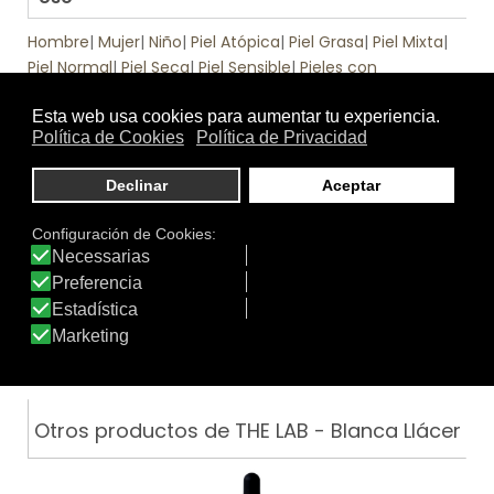
Hombre
|
Mujer
|
Niño
|
Piel Atópica
|
Piel Grasa
|
Piel Mixta
|
Piel Normal
|
Piel Seca
|
Piel Sensible
|
Pieles con
Problemas
|
Rostro
.
Función
Antiedad
|
Antioxidante
|
Cuello
|
Emoliente
|
Hidratante
|
Labios
|
Nutritiva
|
Pieles atópicas
Tratamiento
Apto:
de:
Sí, es apto
Otros productos de THE LAB - Blanca Llácer