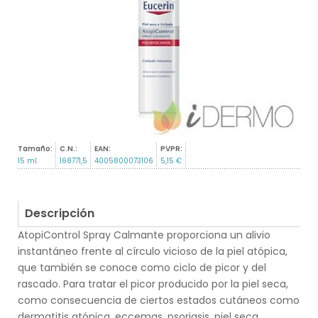
Tamaño:
C.N.:
EAN:
PVPR:
15 ml.
168771,5
4005800073106
5,15 €
Descripción
AtopiControl Spray Calmante proporciona un alivio
instantáneo frente al círculo vicioso de la piel atópica,
que también se conoce como ciclo de picor y del
rascado. Para tratar el picor producido por la piel seca,
como consecuencia de ciertos estados cutáneos como
dermatitis atópica, eccemas, psoriasis, piel seca