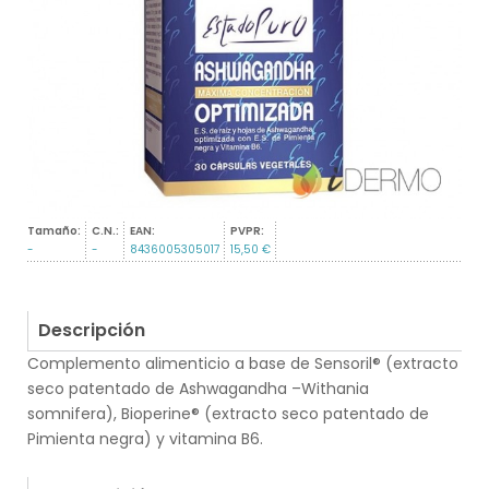
Tamaño:
C.N.:
EAN:
PVPR:
-
-
8436005305017
15,50 €
Descripción
Complemento alimenticio a base de Sensoril® (extracto
seco patentado de Ashwagandha –Withania
somnifera), Bioperine® (extracto seco patentado de
Pimienta negra) y vitamina B6.
.