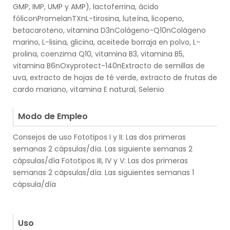
GMP, IMP, UMP y AMP), lactoferrina, ácido
fóliconPromelanTXnL-tirosina, luteína, licopeno,
betacaroteno, vitamina D3nColágeno-Q10nColágeno
marino, L-lisina, glicina, aceitede borraja en polvo, L-
prolina, coenzima Q10, vitamina B3, vitamina B5,
vitamina B6nOxyprotect-140nExtracto de semillas de
uva, extracto de hojas de té verde, extracto de frutas de
cardo mariano, vitamina E natural, Selenio
.
Modo de Empleo
Consejos de uso Fototipos I y II: Las dos primeras
semanas 2 cápsulas/día. Las siguiente semanas 2
cápsulas/día Fototipos III, IV y V: Las dos primeras
semanas 2 cápsulas/día. Las siguientes semanas 1
cápsula/día
.
.
Uso