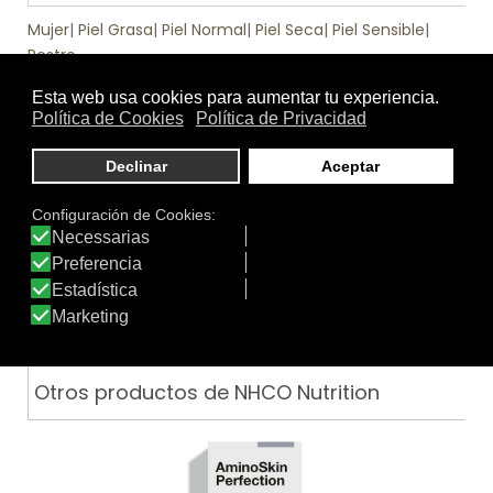
Mujer
|
Piel Grasa
|
Piel Normal
|
Piel Seca
|
Piel Sensible
|
Rostro
.
Función
Antioxidante
|
Complementos alimenticios
|
Potenciador
solar
Tratamiento
Textura
de:
Otros productos de NHCO Nutrition