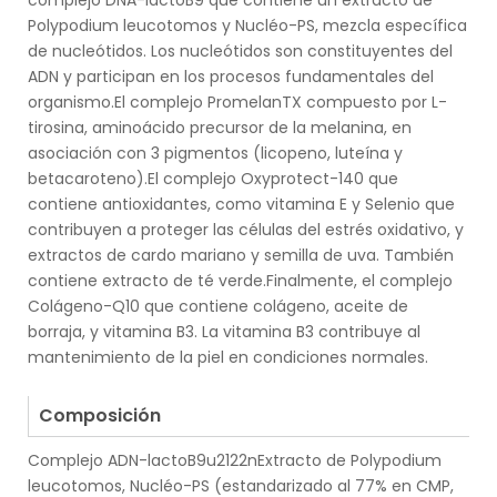
complejo DNA-lactoB9 que contiene un extracto de
Polypodium leucotomos y Nucléo-PS, mezcla específica
de nucleótidos. Los nucleótidos son constituyentes del
ADN y participan en los procesos fundamentales del
organismo.El complejo PromelanTX compuesto por L-
tirosina, aminoácido precursor de la melanina, en
asociación con 3 pigmentos (licopeno, luteína y
betacaroteno).El complejo Oxyprotect-140 que
contiene antioxidantes, como vitamina E y Selenio que
contribuyen a proteger las células del estrés oxidativo, y
extractos de cardo mariano y semilla de uva. También
contiene extracto de té verde.Finalmente, el complejo
Colágeno-Q10 que contiene colágeno, aceite de
borraja, y vitamina B3. La vitamina B3 contribuye al
mantenimiento de la piel en condiciones normales.
.
Composición
Complejo ADN-lactoB9u2122nExtracto de Polypodium
leucotomos, Nucléo-PS (estandarizado al 77% en CMP,