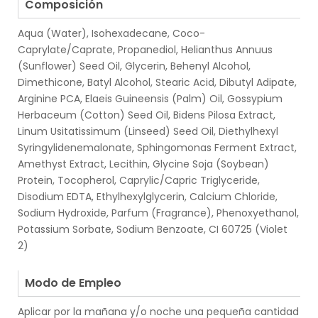
Composición
Aqua (Water), Isohexadecane, Coco-
Caprylate/Caprate, Propanediol, Helianthus Annuus
(Sunflower) Seed Oil, Glycerin, Behenyl Alcohol,
Dimethicone, Batyl Alcohol, Stearic Acid, Dibutyl Adipate,
Arginine PCA, Elaeis Guineensis (Palm) Oil, Gossypium
Herbaceum (Cotton) Seed Oil, Bidens Pilosa Extract,
Linum Usitatissimum (Linseed) Seed Oil, Diethylhexyl
Syringylidenemalonate, Sphingomonas Ferment Extract,
Amethyst Extract, Lecithin, Glycine Soja (Soybean)
Protein, Tocopherol, Caprylic/Capric Triglyceride,
Disodium EDTA, Ethylhexylglycerin, Calcium Chloride,
Sodium Hydroxide, Parfum (Fragrance), Phenoxyethanol,
Potassium Sorbate, Sodium Benzoate, CI 60725 (Violet
2)
.
Modo de Empleo
Aplicar por la mañana y/o noche una pequeña cantidad