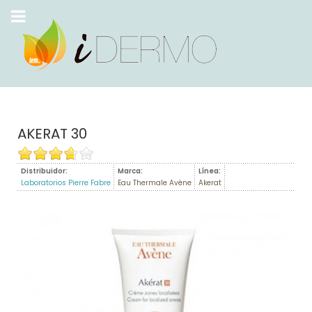
AKERAT 30
Distribuidor:
Marca:
Línea:
Laboratorios Pierre Fabre
Eau Thermale Avène
Akerat