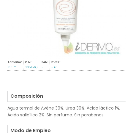
Tamaño:
C.N.:
EAN:
PVPR:
100 ml.
305156,9
-
- €
.
Composición
Agua termal de Avène 39%, Urea 30%, Ácido láctico 1%,
Ácido salicílico 2%. Sin perfume. Sin parabenos.
.
Modo de Empleo