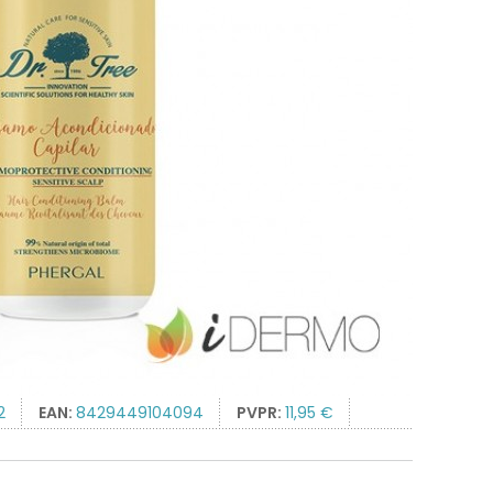
2
EAN:
8429449104094
PVPR:
11,95 €