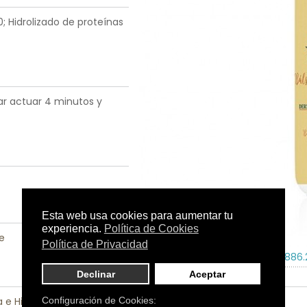
; Hidrolizado de proteínas
jar actuar 4 minutos y
le
Tamaño:
200 ml.
C.N.:
209886.
a e Higiene