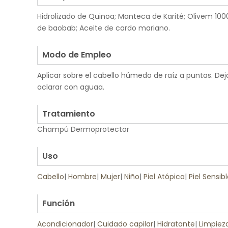
Hidrolizado de Quinoa; Manteca de Karité; Olivem 1000
de baobab; Aceite de cardo mariano.
.
Modo de Empleo
Aplicar sobre el cabello húmedo de raíz a puntas. De
aclarar con aguaa.
.
Tratamiento
Champú Dermoprotector
.
Uso
Cabello
|
Hombre
|
Mujer
|
Niño
|
Piel Atópica
|
Piel Sensib
.
Función
Acondicionador
|
Cuidado capilar
|
Hidratante
|
Limpiez