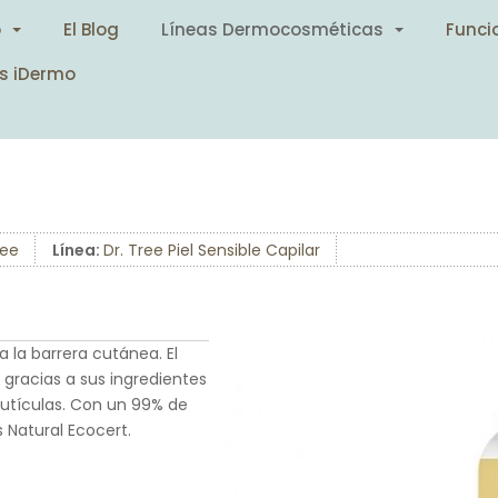
o
El Blog
Líneas Dermocosméticas
Funci
s iDermo
ree
Línea:
Dr. Tree Piel Sensible Capilar
a la barrera cutánea. El
 gracias a sus ingredientes
 cutículas. Con un 99% de
 Natural Ecocert.