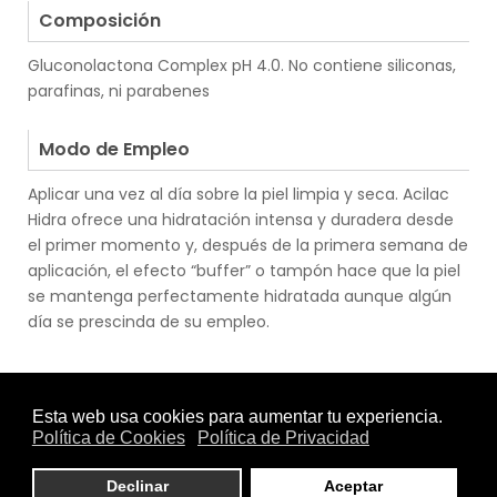
Composición
Gluconolactona Complex pH 4.0. No contiene siliconas,
parafinas, ni parabenes
.
Modo de Empleo
Aplicar una vez al día sobre la piel limpia y seca. Acilac
Hidra ofrece una hidratación intensa y duradera desde
el primer momento y, después de la primera semana de
aplicación, el efecto “buffer” o tampón hace que la piel
se mantenga perfectamente hidratada aunque algún
día se prescinda de su empleo.
.
.
Uso
Cuerpo
|
Hombre
|
Mujer
|
Niño
|
Piel Atópica
|
Piel Seca
|
Piel
Sensible
|
Pieles con Problemas