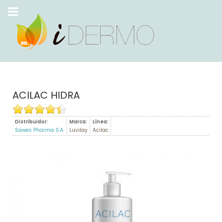
ACILAC HIDRA
Distribuidor:
Marca:
Línea:
Sawes Pharma S.A.
Luvilay
Acilac