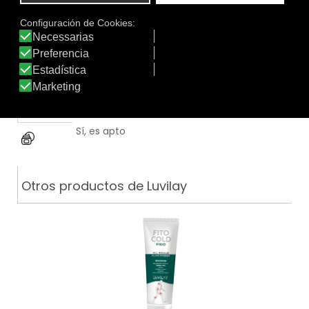
.
Función
Bienestar
|
Emoliente
|
Hidratante
|
Pieles atópicas
|
Regeneradora
|
Relajante
Apto:
Textura
Sí, es apto
Otros productos de Luvilay