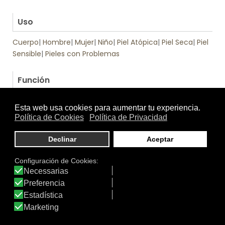
.
Uso
Cuerpo
|
Hombre
|
Mujer
|
Niño
|
Piel Atópica
|
Piel Seca
|
Piel
Sensible
|
Pieles con Problemas
.
Función
Bienestar
|
Emoliente
|
Hidratante
|
Pieles atópicas
|
Pies
|
Regeneradora
|
Relajante
|
Tratamiento específico
Apto:
Textura
Sí, es apto
Otros productos de Luvilay