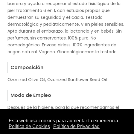
barrera y ayuda a recuperar el estado fisiológico de la
piel.Tratamiento 6 en 1, con estudios propios que
demuestran su seguridad y eficacia. Testado
dermatológica y pediátricamente, y en pieles sensibles.
Apto durante el embarazo, la lactancia y en bebés. Sin
perfumes, sin conservantes, 100% puro. No
comedogénico. Envase airless. 100% ingredientes de
origen natural. Vegano. Ginecológicamente testado
.
Composición
Ozonized Olive Oil, Ozonized Sunflower Seed Oil
.
Modo de Empleo
Después de la higiene, para la que recomendamos el
Jabón de Aceite ozonizado OzoAqua, aplicar sobre la
zona afectada mediante un suave masaje,
favoreciendo su absorción. Se recomienda espaciar