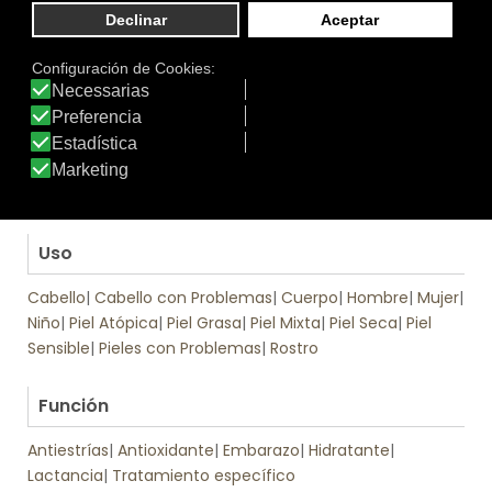
cada aplicación un mínimo de 6 horas, con un máximo
de 3 aplicaciones diarias o seguir las pautas indicadas
por el especialista. Puede utilizarlo como coadyuvante
de cualquier tratamiento farmacológico tópico,
espaciando la aplicación entre uno y otro 2 horas.
.
Tratamiento
Jabón de Aceite ozonizado OzoAqua
.
Uso
Cabello
|
Cabello con Problemas
|
Cuerpo
|
Hombre
|
Mujer
|
Niño
|
Piel Atópica
|
Piel Grasa
|
Piel Mixta
|
Piel Seca
|
Piel
Sensible
|
Pieles con Problemas
|
Rostro
.
Función
Antiestrías
|
Antioxidante
|
Embarazo
|
Hidratante
|
Lactancia
|
Tratamiento específico