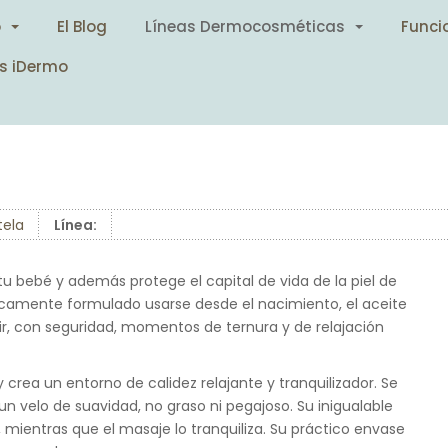
o
El Blog
Líneas Dermocosméticas
Funci
s iDermo
tela
Línea:
a tu bebé y además protege el capital de vida de la piel de
camente formulado usarse desde el nacimiento, el aceite
r, con seguridad, momentos de ternura y de relajación
 y crea un entorno de calidez relajante y tranquilizador. Se
un velo de suavidad, no graso ni pegajoso. Su inigualable
mientras que el masaje lo tranquiliza. Su práctico envase