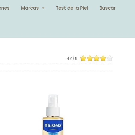
ones
Marcas
Test de la Piel
Buscar
4.0/
5