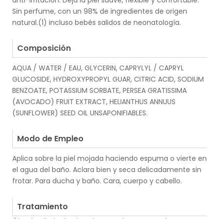
anti-irritación. Deja la piel suave, flexible y confortable.
Sin perfume, con un 98% de ingredientes de origen
natural.(1) incluso bebés salidos de neonatología.
.
Composición
AQUA / WATER / EAU, GLYCERIN, CAPRYLYL / CAPRYL
GLUCOSIDE, HYDROXYPROPYL GUAR, CITRIC ACID, SODIUM
BENZOATE, POTASSIUM SORBATE, PERSEA GRATISSIMA
(AVOCADO) FRUIT EXTRACT, HELIANTHUS ANNUUS
(SUNFLOWER) SEED OIL UNSAPONIFIABLES.
.
Modo de Empleo
Aplica sobre la piel mojada haciendo espuma o vierte en
el agua del baño. Aclara bien y seca delicadamente sin
frotar. Para ducha y baño. Cara, cuerpo y cabello.
.
Tratamiento