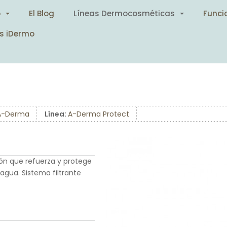
o
El Blog
Líneas Dermocosméticas
Funci
s iDermo
A-Derma
Línea:
A-Derma Protect
ión que refuerza y protege
 agua. Sistema filtrante