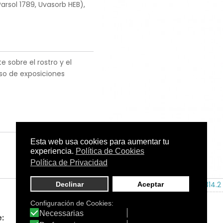
arsol 1789, Uvasorb HEB),
 sobre el rostro y el
so de exposiciones
Tamaño:
200 ml.
C.N.:
177314.2
Apto:
: