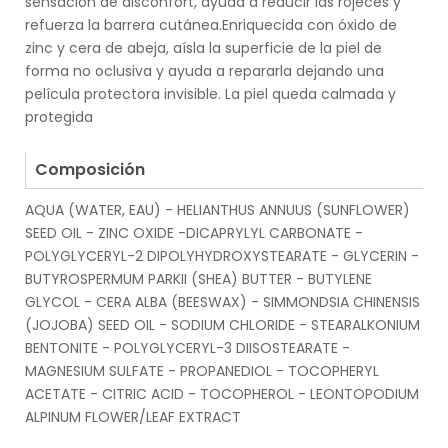
sensación de disconfort, ayuda a reducir las rojeces y
refuerza la barrera cutánea.Enriquecida con óxido de
zinc y cera de abeja, aísla la superficie de la piel de
forma no oclusiva y ayuda a repararla dejando una
película protectora invisible. La piel queda calmada y
protegida
.
Composición
AQUA (WATER, EAU) - HELIANTHUS ANNUUS (SUNFLOWER)
SEED OIL - ZINC OXIDE -DICAPRYLYL CARBONATE -
POLYGLYCERYL-2 DIPOLYHYDROXYSTEARATE - GLYCERIN -
BUTYROSPERMUM PARKII (SHEA) BUTTER - BUTYLENE
GLYCOL - CERA ALBA (BEESWAX) - SIMMONDSIA CHINENSIS
(JOJOBA) SEED OIL - SODIUM CHLORIDE - STEARALKONIUM
BENTONITE - POLYGLYCERYL-3 DIISOSTEARATE -
MAGNESIUM SULFATE - PROPANEDIOL - TOCOPHERYL
ACETATE - CITRIC ACID - TOCOPHEROL - LEONTOPODIUM
ALPINUM FLOWER/LEAF EXTRACT
.