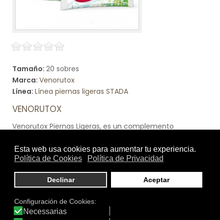
Tamaño:
20 sobres
Marca:
Venorutox
Línea:
Línea piernas ligeras STADA
VENORUTOX
Venorutox Piernas Ligeras, es un complemento
alimenticio compuesto por extractos de plantas,
vitaminas y Magnesio. Contribuye a mantener la
circulación normal y brinda sensación de ligereza en las
piernas
Ver producto
<<
<
1
[
2
]