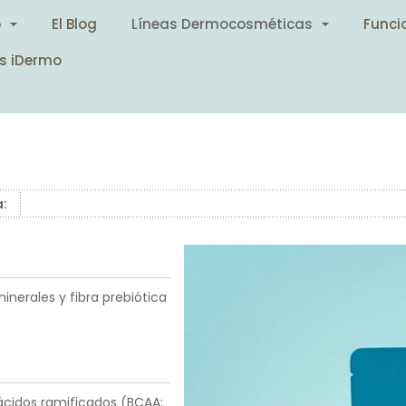
o
El Blog
Líneas Dermocosméticas
Funci
s iDermo
a:
nerales y fibra prebiótica
ácidos ramificados (BCAA: