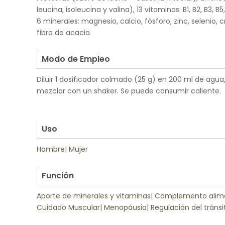
leucina, isoleucina y valina), 13 vitaminas: B1, B2, B3, B5, B
6 minerales: magnesio, calcio, fósforo, zinc, selenio, c
fibra de acacia
.
Modo de Empleo
Diluir 1 dosificador colmado (25 g) en 200 ml de agua
mezclar con un shaker. Se puede consumir caliente.
.
.
Uso
Hombre
|
Mujer
.
Función
Aporte de minerales y vitaminas
|
Complemento alime
Cuidado Muscular
|
Menopáusia
|
Regulación del tránsit