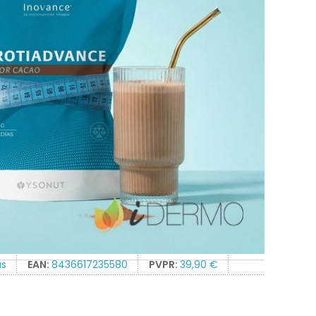
as
EAN:
8436617235580
PVPR:
39,90 €