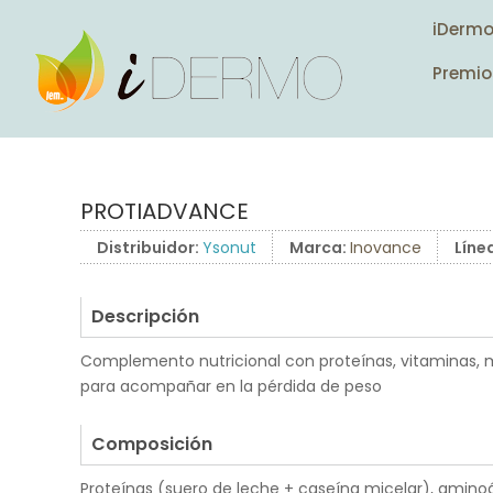
iDerm
Premio
PROTIADVANCE
Distribuidor:
Ysonut
Marca:
Inovance
Líne
Descripción
Complemento nutricional con proteínas, vitaminas, mi
para acompañar en la pérdida de peso
.
Composición
Proteínas (suero de leche + caseína micelar), amino