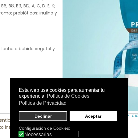
6, B8, B9, B12, A, C, D. E, K;
romo; prebióticos: inulina y
, leche o bebida vegetal y
Tamaño:
Doypack de 525 g - 21 dí
nticio
|
Control de peso
|
o intestinal