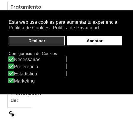
Tratamiento
Usar con el Agua Micelar Naural AMEM.
.
Uso
Mujer
|
Piel Grasa
|
Piel Mixta
|
Piel Normal
|
Piel Sensible
|
Rostro
.
Función
Desmaquillador
Tratamiento
de: