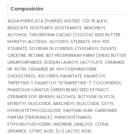
.
Composición
AQUA PURIFICATA (PURIFIED WATER). C12-15 ALKYL
BENZOATE. ISOSTEARYL ISOSTEARATE. ARACHIDYL
ALCOHOL. THEOBROMA CACAO (COCOA) SEED BUTTER.
MYRISTYL ALCOHOL. GLYCERYL STEARATE. PEG-100
STEARATE. SOYBEAN GLYCERIDES. ETHYLHEXYL OLIVATE.
CREATINE. BETAINE. BUTYROSPERMUM PARKII (SHEA) BUTTER
UNSAPONIFIABLES. SODIUM LAUROYL LACTYLATE. CERAMIDE
NP. RUTIN. CERAMIDE AP. PHYTOSPHINGOSINE.
CHOLESTEROL. ASCORBYL PALMITATE. PALMITOYL
TRIPEPTIDE-1. PALMITOYL TETRAPEPTIDE-7. TOCOPHEROL.
PHASEOLUS LUNATUS (GREEN BEAN) SEED EXTRACT.
CERAMIDE EOP. BEHENYL ALCOHOL. BUTYLENE GLYCOL.
MYRISTYL GLUCOSIDE. ARACHIDYL GLUCOSIDE. CETYL
HYDROXYETHYLCELLULOSE. XANTHAN GUM. CARBOMER.
PARFUM (FRAGRANCE). PHENOXYETHANOL.
ETHYLHEXYLGLYCERIN. LIMONENE. LINALOOL. CITRAL.
GERANIOL. CITRIC ACID. (L+) LACTIC ACID.