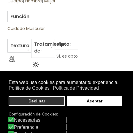
Cuerpo
|
Hombre
|
Mujer
.
Función
Cuidado Muscular
Tratamiento
Apto:
Textura
de:
Sí, es apto
Otros productos de Principium