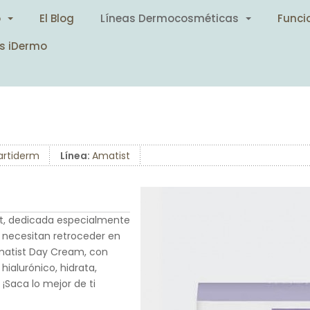
o
El Blog
Líneas Dermocosméticas
Funci
s iDermo
artiderm
Línea:
Amatist
t, dedicada especialmente
o necesitan retroceder en
 Amatist Day Cream, con
hialurónico, hidrata,
¡Saca lo mejor de ti