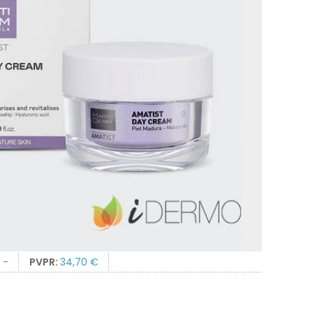
:
-
PVPR:
34,70 €