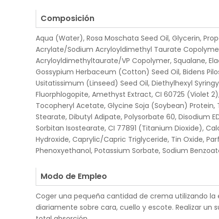
.
Composición
Aqua (Water), Rosa Moschata Seed Oil, Glycerin, Prop
Acrylate/Sodium Acryloyldimethyl Taurate Copoly
Acryloyldimethyltaurate/VP Copolymer, Squalane, Elae
Gossypium Herbaceum (Cotton) Seed Oil, Bidens Pilos
Usitatissimum (Linseed) Seed Oil, Diethylhexyl Syrin
Fluorphlogopite, Amethyst Extract, CI 60725 (Violet 2
Tocopheryl Acetate, Glycine Soja (Soybean) Protein, 
Stearate, Dibutyl Adipate, Polysorbate 60, Disodium ED
Sorbitan Isostearate, CI 77891 (Titanium Dioxide), Ca
Hydroxide, Caprylic/Capric Triglyceride, Tin Oxide, Pa
Phenoxyethanol, Potassium Sorbate, Sodium Benzoat
.
Modo de Empleo
Coger una pequeña cantidad de crema utilizando la e
diariamente sobre cara, cuello y escote. Realizar un
total absorción.