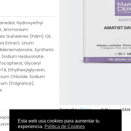
anediol, Hydroxyethyl
mer, Ammonium
is Guineensis (Palm) Oil,
a Extract, Linum
gylidenemalonate, Synthetic
), Sodium Hyaluronate,
Tocopherol, Glyceryl
TA, Ethylhexylglycerin,
lcium Chloride, Sodium
rfum (Fragrance),
e
Tamaño:
50 ml.
C.N.:
-
EAN
spátula. Aplicar
 suave masaje hasta su