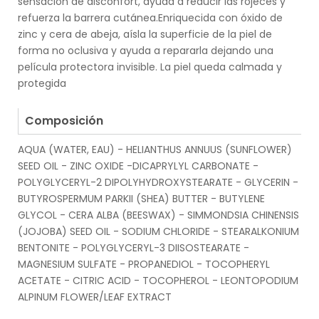
sensación de disconfort, ayuda a reducir las rojeces y
refuerza la barrera cutánea.Enriquecida con óxido de
zinc y cera de abeja, aísla la superficie de la piel de
forma no oclusiva y ayuda a repararla dejando una
película protectora invisible. La piel queda calmada y
protegida
.
Composición
AQUA (WATER, EAU) - HELIANTHUS ANNUUS (SUNFLOWER)
SEED OIL - ZINC OXIDE -DICAPRYLYL CARBONATE -
POLYGLYCERYL-2 DIPOLYHYDROXYSTEARATE - GLYCERIN -
BUTYROSPERMUM PARKII (SHEA) BUTTER - BUTYLENE
GLYCOL - CERA ALBA (BEESWAX) - SIMMONDSIA CHINENSIS
(JOJOBA) SEED OIL - SODIUM CHLORIDE - STEARALKONIUM
BENTONITE - POLYGLYCERYL-3 DIISOSTEARATE -
MAGNESIUM SULFATE - PROPANEDIOL - TOCOPHERYL
ACETATE - CITRIC ACID - TOCOPHEROL - LEONTOPODIUM
ALPINUM FLOWER/LEAF EXTRACT
.