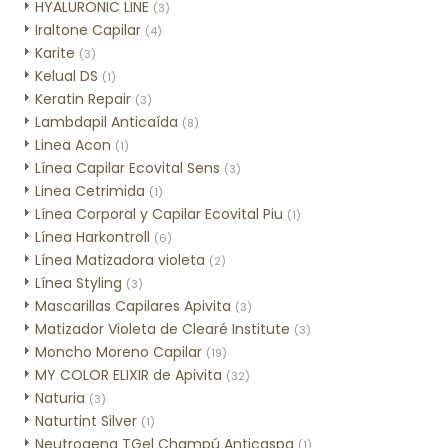
HYALURONIC LINE
(3)
Iraltone Capilar
(4)
Karite
(3)
Kelual DS
(1)
Keratin Repair
(3)
Lambdapil Anticaída
(8)
Linea Acon
(1)
Línea Capilar Ecovital Sens
(3)
Linea Cetrimida
(1)
Línea Corporal y Capilar Ecovital Piu
(1)
Línea Harkontroll
(6)
Línea Matizadora violeta
(2)
Línea Styling
(3)
Mascarillas Capilares Apivita
(3)
Matizador Violeta de Clearé Institute
(3)
Moncho Moreno Capilar
(19)
MY COLOR ELIXIR de Apivita
(32)
Naturia
(3)
Naturtint Silver
(1)
Neutrogena TGel Champú Anticaspa
(1)