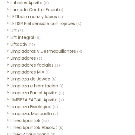
Labiales Apivita
(8)
Lambda Control Facial
(1)
LETIbalm nariz y labios
(7)
LETISR Piel sensible con rojeces
(5)
Lift
(5)
Lift integral
(6)
Liftactiv
(12)
Limpiadoras y Desmaquillantes
(4)
Limpiadores
(3)
Limpiadores faciales
(2)
Limpiadores MIA
(1)
Limpieza de Jowae
(5)
Limpieza e hidratación
(1)
Limpieza Facial Apivita
(6)
LIMPIEZA FACIAL Apivita
(2)
Limpieza Fisiológica
(9)
Limpieza, Mascarilla
(2)
Línea 5punto5
(23)
Línea 5punto5 Absolut
(5)
Línea AcquaGraph
(7)