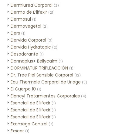
Dermiurea Corporal
(2)
Dermo de E’lifexir
(21)
Dermosul
(1)
Dermovegetal
(2)
Ders
(1)
Dervida Corporal
(3)
Dervida Hydratopic
(2)
Desodorante
(1)
Donnaplus+ Bellycalm
(1)
DORMINATUR TRIPLEACCIÓN
(1)
Dr. Tree Piel Sensible Corporal
(12)
Eau Thermale Corporal de Uriage
(3)
El Cuerpo 10
(1)
Elancyl Tratamientos Corporales
(4)
Esenciall de E’lifexir
(1)
Esenciall de E’lifexir
(1)
Esenciall de E’lifexir
(1)
Exomega Control
(7)
Exscar
(1)