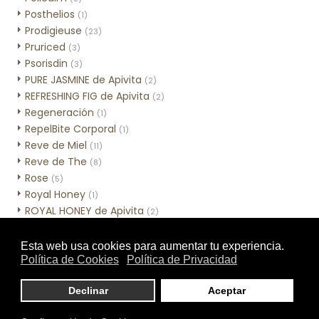
Posthelios
(1)
Prodigieuse
(23)
Pruriced
(3)
Psorisdin
(3)
PURE JASMINE de Apivita
(2)
REFRESHING FIG de Apivita
(2)
Regeneración
(1)
RepelBite Corporal
(1)
Reve de Miel
(11)
Reve de The
(8)
Rose
(5)
Royal Honey
(1)
ROYAL HONEY de Apivita
(2)
Sebamed Hidratación
(3)
Sebamed Higiene
(10)
Sensinol Corporal
(2)
SESCACAY
(3)
Skincare de MIA Cosmétics
(7)
Skinceuticals - Línea corporal
(1)