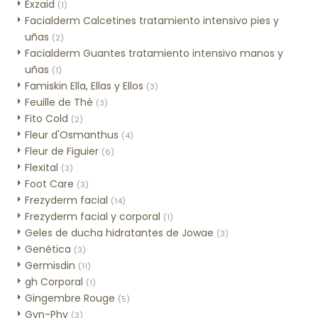
Exzaid
(1)
Facialderm Calcetines tratamiento intensivo pies y
uñas
(2)
Facialderm Guantes tratamiento intensivo manos y
uñas
(1)
Famiskin Ella, Ellas y Ellos
(3)
Feuille de Thé
(3)
Fito Cold
(2)
Fleur d'Osmanthus
(4)
Fleur de Figuier
(6)
Flexital
(3)
Foot Care
(3)
Frezyderm facial
(14)
Frezyderm facial y corporal
(1)
Geles de ducha hidratantes de Jowae
(3)
Genética
(3)
Germisdin
(11)
gh Corporal
(1)
Gingembre Rouge
(5)
Gyn-Phy
(3)