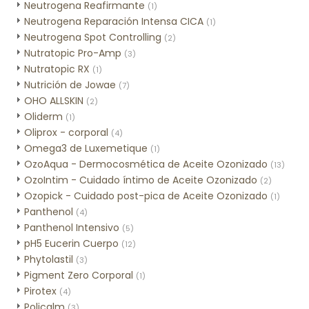
Neutrogena Reafirmante
(1)
Neutrogena Reparación Intensa CICA
(1)
Neutrogena Spot Controlling
(2)
Nutratopic Pro-Amp
(3)
Nutratopic RX
(1)
Nutrición de Jowae
(7)
OHO ALLSKIN
(2)
Oliderm
(1)
Oliprox - corporal
(4)
Omega3 de Luxemetique
(1)
OzoAqua - Dermocosmética de Aceite Ozonizado
(13)
OzoIntim - Cuidado íntimo de Aceite Ozonizado
(2)
Ozopick - Cuidado post-pica de Aceite Ozonizado
(1)
Panthenol
(4)
Panthenol Intensivo
(5)
pH5 Eucerin Cuerpo
(12)
Phytolastil
(3)
Pigment Zero Corporal
(1)
Pirotex
(4)
Policalm
(3)