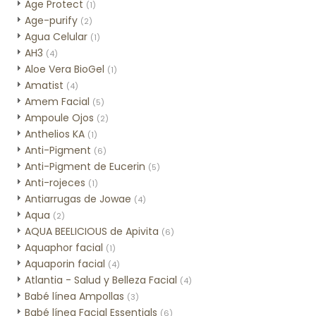
Age Protect
(1)
Age-purify
(2)
Agua Celular
(1)
AH3
(4)
Aloe Vera BioGel
(1)
Amatist
(4)
Amem Facial
(5)
Ampoule Ojos
(2)
Anthelios KA
(1)
Anti-Pigment
(6)
Anti-Pigment de Eucerin
(5)
Anti-rojeces
(1)
Antiarrugas de Jowae
(4)
Aqua
(2)
AQUA BEELICIOUS de Apivita
(6)
Aquaphor facial
(1)
Aquaporin facial
(4)
Atlantia - Salud y Belleza Facial
(4)
Babé línea Ampollas
(3)
Babé línea Facial Essentials
(6)