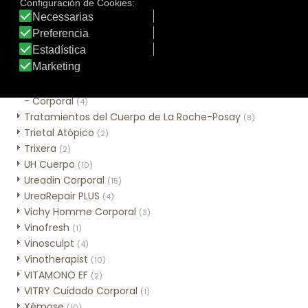
Sweet Lemon
(3)
Tar-Plus
(2)
Thé des Vignes
(3)
Time Control Corporal
(2)
Tratamiento tópico
(1)
Tratamientos Alta Nutrición con Cold Cream Natural
- Corporal
(4)
Tratamientos del Cuerpo de La Roche-Posay
(8)
Trietal Atópico
(2)
Trixera
(2)
UH Cuerpo
(10)
Ureadin Corporal
(15)
UreaRepair PLUS
(4)
Vichy Homme Corporal
(3)
Vinofresh
(1)
Vinosculpt
(4)
Vinotherapist
(10)
VITAMONO EF
(2)
VITRY Cuidado Corporal
(1)
Xémose
(10)