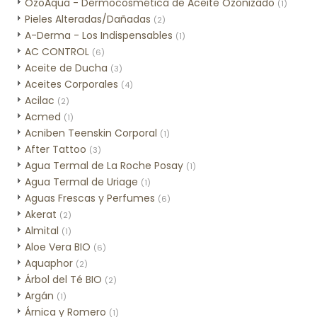
OzoAqua - Dermocosmética de Aceite Ozonizado
(1)
Pieles Alteradas/Dañadas
(2)
A-Derma - Los Indispensables
(1)
AC CONTROL
(6)
Aceite de Ducha
(3)
Aceites Corporales
(4)
Acilac
(2)
Acmed
(1)
Acniben Teenskin Corporal
(1)
After Tattoo
(3)
Agua Termal de La Roche Posay
(1)
Agua Termal de Uriage
(1)
Aguas Frescas y Perfumes
(6)
Akerat
(2)
Almital
(1)
Aloe Vera BIO
(6)
Aquaphor
(2)
Árbol del Té BIO
(2)
Argán
(1)
Árnica y Romero
(1)