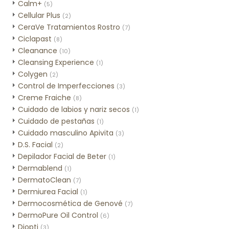
Calm+
(5)
Cellular Plus
(2)
CeraVe Tratamientos Rostro
(7)
Ciclapast
(8)
Cleanance
(10)
Cleansing Experience
(1)
Colygen
(2)
Control de Imperfecciones
(3)
Creme Fraiche
(8)
Cuidado de labios y nariz secos
(1)
Cuidado de pestañas
(1)
Cuidado masculino Apivita
(3)
D.S. Facial
(2)
Depilador Facial de Beter
(1)
Dermablend
(1)
DermatoClean
(7)
Dermiurea Facial
(1)
Dermocosmética de Genové
(7)
DermoPure Oil Control
(6)
Diopti
(3)