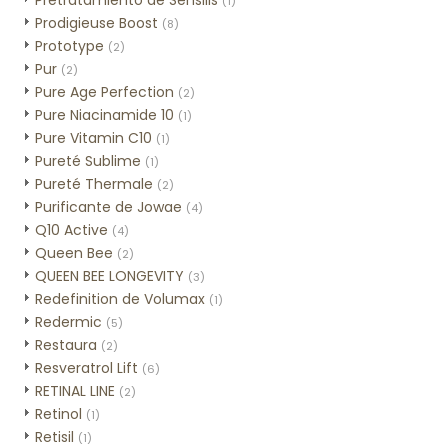
Pretratamiento de Sensilis
(1)
Prodigieuse Boost
(8)
Prototype
(2)
Pur
(2)
Pure Age Perfection
(2)
Pure Niacinamide 10
(1)
Pure Vitamin C10
(1)
Pureté Sublime
(1)
Pureté Thermale
(2)
Purificante de Jowae
(4)
Q10 Active
(4)
Queen Bee
(2)
QUEEN BEE LONGEVITY
(3)
Redefinition de Volumax
(1)
Redermic
(5)
Restaura
(2)
Resveratrol Lift
(6)
RETINAL LINE
(2)
Retinol
(1)
Retisil
(1)