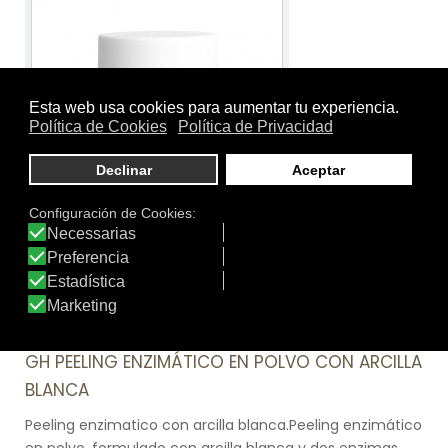
Tamaño:
40g
Marca:
gh Gema Herrerías
Línea:
gh Facial
GH PEELING ENZIMÁTICO EN POLVO CON ARCILLA
BLANCA
Peeling enzimatico con arcilla blanca.Peeling enzimático