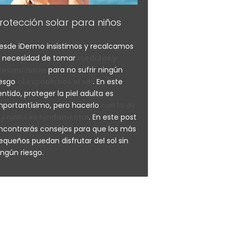
rotección solar para niños
esde iDermo insistimos y recalcamos
a necesidad de tomar
medidas y
recauciones
para no sufrir ningún
iesgo
al exponernos al sol
. En este
entido, proteger la piel adulta es
mportantísimo, pero hacerlo
con la de
os niños es fundamental
. En este post
ncontrarás consejos para que los más
equeños puedan disfrutar del sol sin
ingún riesgo.