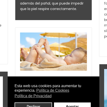
además del pañal, que puede impedir
f
que la piel respire correctamente.
e
c
b
e
m
s
p
Cuida la piel de tu bebé en
verano
Los días largos y las buenas
temperaturas invitan a disfrutar del