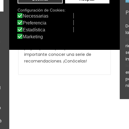
aire libre. La piel de cualquier miembro
de la familia es importante, pero aún
P
más la del bebé. Su delicada piel
necesita más atención, sobre todo
D
cuando la humedad y el calor pueden
l
afectar más a su equilibrio. Para cuidar
p
a tu bebé y evitar exposiciones que
a
r
perjudiquen su piel, y su salud, es
s
importante conocer una serie de
i
recomendaciones. ¡Conócelas!
l
e
p
n
l
n
é