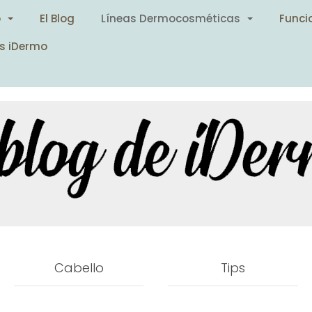
o
El Blog
Líneas Dermocosméticas
Funci
s iDermo
Cabello
Tips