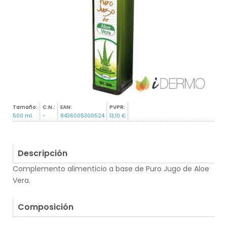
Tamaño:
C.N.:
EAN:
PVPR:
500 ml.
-
8436005300524
13,10 €
Descripción
Complemento alimenticio a base de Puro Jugo de Aloe
Vera.
.
Composición