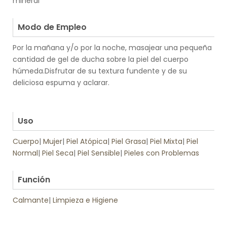
mineral
.
Modo de Empleo
Por la mañana y/o por la noche, masajear una pequeña
cantidad de gel de ducha sobre la piel del cuerpo
húmeda.Disfrutar de su textura fundente y de su
deliciosa espuma y aclarar.
.
.
Uso
Cuerpo
|
Mujer
|
Piel Atópica
|
Piel Grasa
|
Piel Mixta
|
Piel
Normal
|
Piel Seca
|
Piel Sensible
|
Pieles con Problemas
.
Función
Calmante
|
Limpieza e Higiene