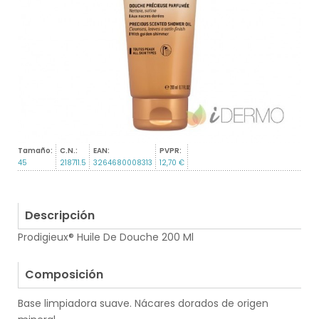
Tamaño:
C.N.:
EAN:
PVPR:
45
218711.5
3264680008313
12,70 €
Descripción
Prodigieux® Huile De Douche 200 Ml
.
Composición
Base limpiadora suave. Nácares dorados de origen