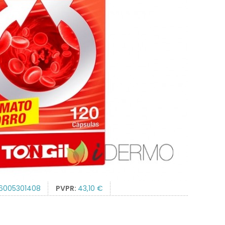
6005301408
PVPR:
43,10 €