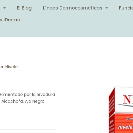
o
El Blog
Líneas Dermocosméticas
Funci
s iDermo
ea:
Niveles
ermentado por la levadura
, Alcachofa, Ajo Negro