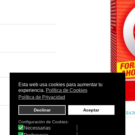
Tamaño:
-
C.N.:
-
EAN:
843