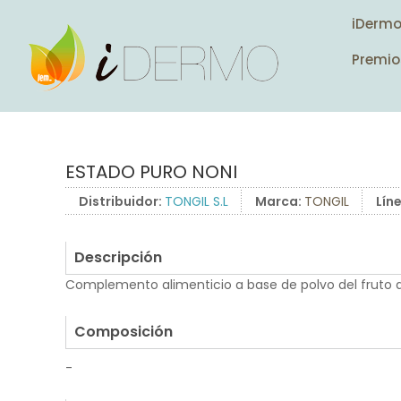
iDerm
Premio
ESTADO PURO NONI
Distribuidor:
TONGIL S.L
Marca:
TONGIL
Lín
Descripción
Complemento alimenticio a base de polvo del fruto d
.
Composición
-
.