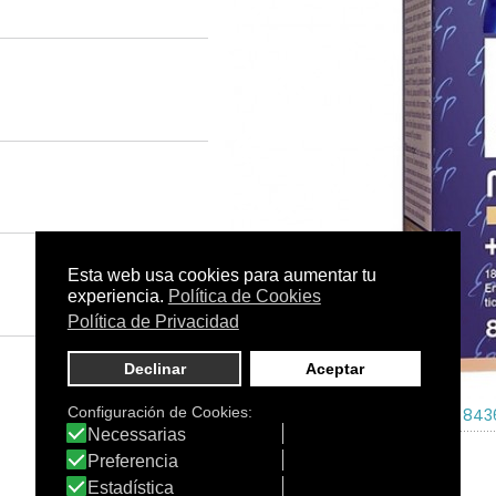
Tamaño:
-
C.N.:
-
EAN:
843