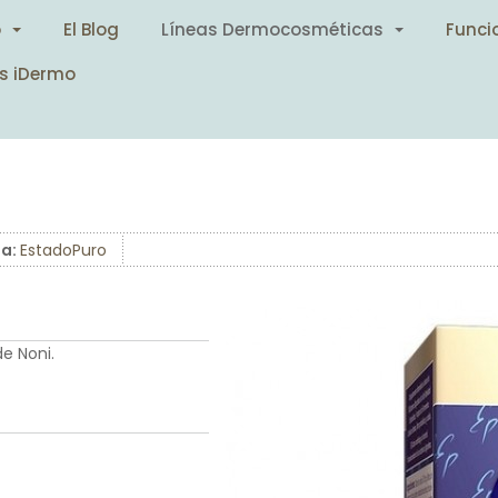
o
El Blog
Líneas Dermocosméticas
Funci
s iDermo
ea:
EstadoPuro
e Noni.